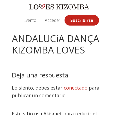
Saltar
Saltar
Saltar
a
al
a
la
contenido
la
Evento
Acceder
Suscribirse
navegación
principal
barra
principal
lateral
ANDALUCíA DANÇA
principal
KiZOMBA LOVES
Interacciones
Deja una respuesta
con
Lo siento, debes estar
conectado
para
los
publicar un comentario.
lectores
Este sitio usa Akismet para reducir el