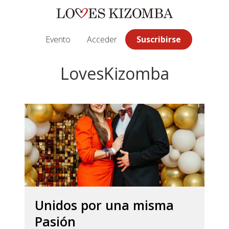
Saltar
Saltar
Saltar
a
al
a
la
contenido
la
Evento
Acceder
Suscribirse
navegación
principal
barra
principal
lateral
LovesKizomba
principal
Unidos por una misma
Pasión