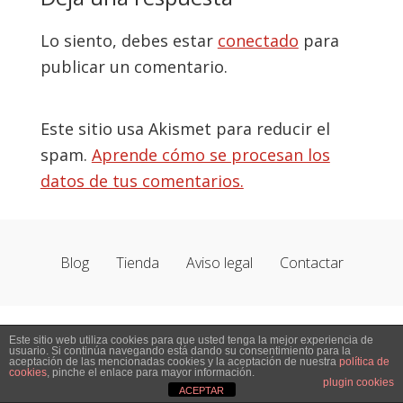
con
Lo siento, debes estar
conectado
para
los
publicar un comentario.
lectores
Este sitio usa Akismet para reducir el
spam.
Aprende cómo se procesan los
datos de tus comentarios.
Blog
Tienda
Aviso legal
Contactar
Este sitio web utiliza cookies para que usted tenga la mejor experiencia de
usuario. Si continúa navegando está dando su consentimiento para la
aceptación de las mencionadas cookies y la aceptación de nuestra
política de
cookies
, pinche el enlace para mayor información.
plugin cookies
ACEPTAR