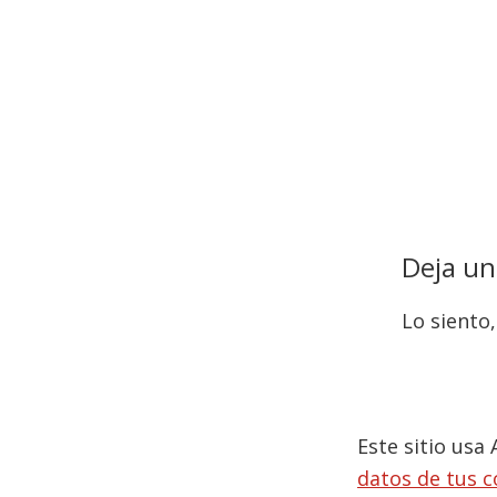
Interacc
con
Deja un
los
Lo siento
lectores
Este sitio usa
datos de tus 