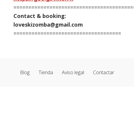
========================================
Contact & booking:
loveskizomba@gmail.com
====================================
Blog
Tienda
Aviso legal
Contactar