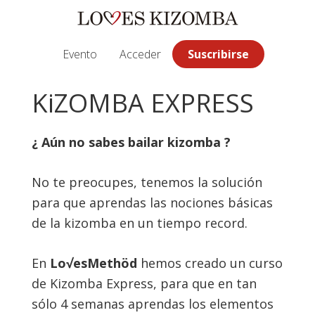
Saltar
Saltar
Saltar
a
al
a
la
contenido
la
Evento
Acceder
Suscribirse
navegación
principal
barra
principal
lateral
KiZOMBA EXPRESS
principal
¿ Aún no sabes bailar kizomba ?
No te preocupes, tenemos la solución
para que aprendas las nociones básicas
de la kizomba en un tiempo record.
En
Lo√esMethöd
hemos creado un curso
de Kizomba Express, para que en tan
sólo 4 semanas aprendas los elementos