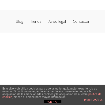
Blog
Tienda
Aviso legal
Contactar
Este sitio web utiliza cookies para que usted tenga la mejor experiencia de
usuario. Si continúa navegando está dando su consentimiento para la
aceptación de las mencionadas cookies y la aceptación de nuestra
política de
cookies
, pinche el enlace para mayor información.
plugin cookies
ACEPTAR