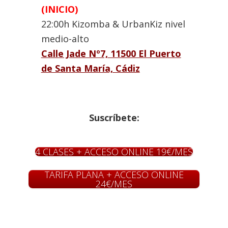
(INICIO)
22:00h Kizomba & UrbanKiz nivel
medio-alto
Calle Jade Nº7, 11500 El Puerto
de Santa María, Cádiz
Suscríbete:
4 CLASES + ACCESO ONLINE 19€/MES
TARIFA PLANA + ACCESO ONLINE
24€/MES