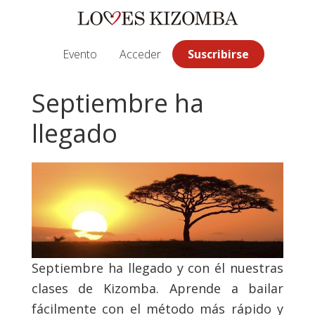
Saltar
Saltar
Saltar
a
al
a
la
contenido
la
Evento
Acceder
Suscribirse
navegación
principal
barra
principal
lateral
Septiembre ha
principal
llegado
Septiembre ha llegado y con él nuestras
clases de Kizomba. Aprende a bailar
fácilmente con el método más rápido y