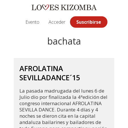
Saltar
Saltar
Saltar
a
al
a
la
contenido
la
Evento
Acceder
Suscribirse
navegación
principal
barra
principal
lateral
bachata
principal
AFROLATINA
SEVILLADANCE´15
La pasada madrugada del lunes 6 de
Julio dio por finalizada la 4ªedición del
congreso internacional AFROLATINA
SEVILLA DANCE. Durante 4 días y 4
noches se dieron cita en la capital
andaluza bailarines y bailadores de