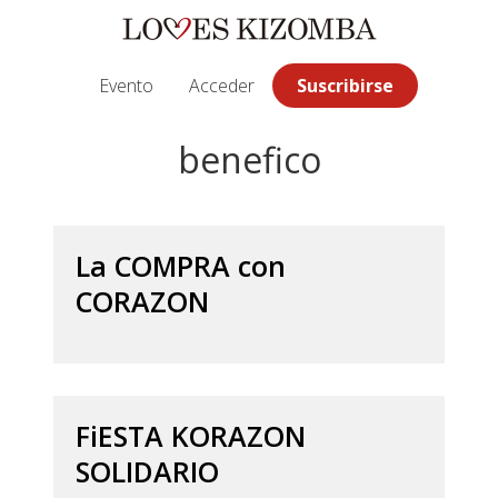
Saltar
Saltar
Saltar
a
al
a
la
contenido
la
Evento
Acceder
Suscribirse
navegación
principal
barra
principal
lateral
benefico
principal
La COMPRA con
CORAZON
FiESTA KORAZON
SOLIDARIO