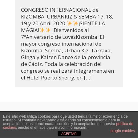
CONGRESO INTERNACIONAL de
KIZOMBA, URBANKIZ & SEMBA 17, 18,
19 y 20 Abril 2020
¡SIENTE LA
MAGIA!
¡Bienvenidos al
7ºAniversario de LovesKizomba! El
mayor congreso internacional de
Kizomba, Semba, Urban Kiz, Tarraxa,
Ginga y Kaizen Dance de la provincia
de Cádiz. Toda la celebración del
congreso se realizará íntegramente en
el Hotel Puerto Sherry, en […]
Blog
Tienda
Aviso legal
Contactar
Este sitio web utiliza cookies para que usted tenga la mejor experiencia de
usuario. Si continúa navegando está dando su consentimiento para la
aceptación de las mencionadas cookies y la aceptación de nuestra
política de
cookies
, pinche el enlace para mayor información.
plugin cookies
ACEPTAR