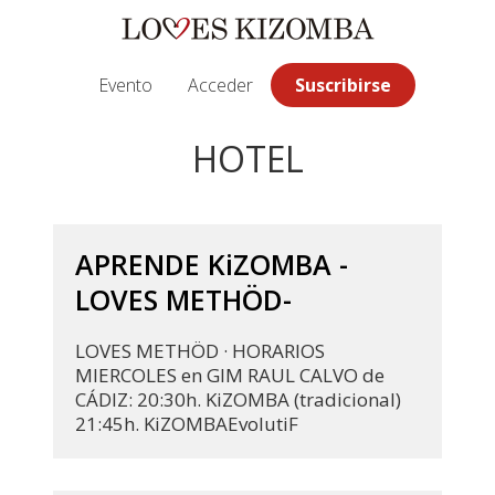
Saltar
Saltar
Saltar
a
al
a
la
contenido
la
Evento
Acceder
Suscribirse
navegación
principal
barra
principal
lateral
HOTEL
principal
APRENDE KiZOMBA -
LOVES METHÖD-
LOVES METHÖD · HORARIOS
MIERCOLES en GIM RAUL CALVO de
CÁDIZ: 20:30h. KiZOMBA (tradicional)
21:45h. KiZOMBAEvolutiF