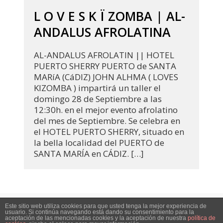
L O V E S K Ï ZOMBA | AL-
ANDALUS AFROLATINA
AL-ANDALUS AFROLATIN || HOTEL
PUERTO SHERRY PUERTO de SANTA
MARíA (CáDIZ) JOHN ALHMA ( LOVES
KIZOMBA ) impartirá un taller el
domingo 28 de Septiembre a las
12:30h. en el mejor evento afrolatino
del mes de Septiembre. Se celebra en
el HOTEL PUERTO SHERRY, situado en
la bella localidad del PUERTO de
SANTA MARÍA en CÁDIZ. […]
Este sitio web utiliza cookies para que usted tenga la mejor experiencia de
usuario. Si continúa navegando está dando su consentimiento para la
Blog
Tienda
Aviso legal
Contactar
aceptación de las mencionadas cookies y la aceptación de nuestra
política de