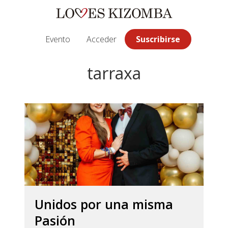
Saltar
Saltar
Saltar
a
al
a
la
contenido
la
Evento
Acceder
Suscribirse
navegación
principal
barra
principal
lateral
tarraxa
principal
Unidos por una misma
Pasión