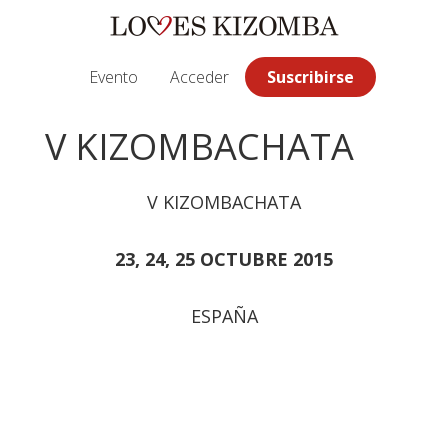
Saltar
Saltar
Saltar
a
al
a
la
contenido
la
Evento
Acceder
Suscribirse
navegación
principal
barra
principal
lateral
V KIZOMBACHATA
principal
V KIZOMBACHATA
23, 24, 25 OCTUBRE 2015
ESPAÑA