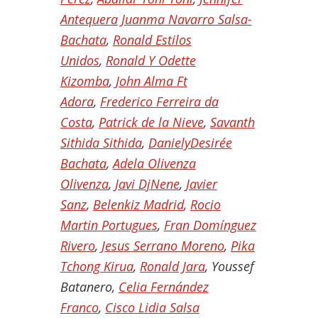
Antequera Juanma Navarro Salsa-
Bachata
,
Ronald Estilos
Unidos
,
Ronald Y Odette
Kizomba
,
John Alma Ft
Adora
,
Frederico Ferreira da
Costa
,
Patrick de la Nieve
,
Savanth
Sithida Sithida
,
DanielyDesirée
Bachata
,
Adela Olivenza
Olivenza
,
Javi DjNene
,
Javier
Sanz
,
Belenkiz Madrid
,
Rocio
Martin Portugues
,
Fran Domínguez
Rivero
,
Jesus Serrano Moreno
,
Pika
Tchong Kirua
,
Ronald Jara
, Youssef
Batanero,
Celia Fernández
Franco
,
Cisco Lidia Salsa