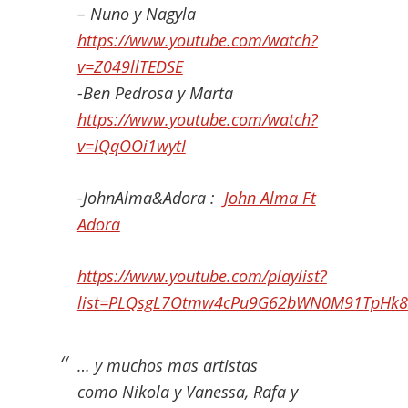
– Nuno y Nagyla
https://www.youtube.com/watch?
v=Z049llTEDSE
-Ben Pedrosa y Marta
https://www.youtube.com/watch?
v=IQqOOi1wytI
-JohnAlma&Adora :
John Alma Ft
Adora
https://www.youtube.com/playlist?
list=PLQsgL7Otmw4cPu9G62bWN0M91TpHk8
… y muchos mas artistas
como Nikola y Vanessa, Rafa y