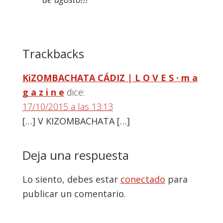
Interacciones
Trackbacks
con
KiZOMBACHATA CÁDIZ | L O V E S · m a
los
g a z i n e
dice:
lectores
17/10/2015 a las 13:13
[…] V KIZOMBACHATA […]
Deja una respuesta
Lo siento, debes estar
conectado
para
publicar un comentario.