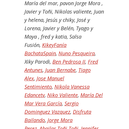
María del mar, pavon Jorge Mora ,
Javier y Toñi, Nikolas valiente, Juan
y helena, Jesús y chiky, José y
Lorena, Javier y Belén, Tyago y
Maya , fred y katia, Salsa
Fusión,
KikeyFanía
BachataSpain
,
Nuno Pesqueira
,
Xiky Parodi,
Ben Pedrosa II
,
Fred
Antunes
,
Juan Bernabe
,
Tiago
Alex
,
Jose Manuel
Sentimiento
,
Nikola Vanessa
Edancetv
,
Niko Valiente
,
María Del
Mar Vera García
,
Sergio
Dominguez Vazquez
,
Disfruta
Bailando
,
Jorge Mora
Perez
,
Abailar Toñi Toñi
,
Jennifer