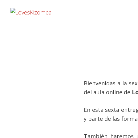
Saltar
Saltar
Saltar
a
al
a
la
contenido
la
navegación
principal
barra
principal
lateral
principal
Bienvenidas a la sex
del aula online de
L
En esta sexta entre
y parte de las forma
También haremos un