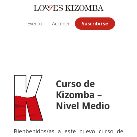
Saltar
Saltar
Saltar
a
al
a
la
contenido
la
Evento
Acceder
Suscribirse
navegación
principal
barra
principal
lateral
principal
Curso de
Kizomba –
Nivel Medio
Bienbenidos/as a este nuevo curso de