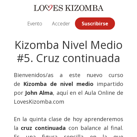
Saltar
Saltar
Saltar
a
al
a
la
contenido
la
Evento
Acceder
Suscribirse
navegación
principal
barra
principal
lateral
Kizomba Nivel Medio
principal
#5. Cruz continuada
Bienvenidos/as a este nuevo curso
de
Kizomba de nivel medio
impartido
por
John Alma
, aquí en el Aula Online de
LovesKizomba.com
En la quinta clase de hoy aprenderemos
la
cruz continuada
con balance al final.
Es una figura sencilla en la que