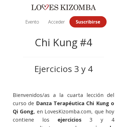
Saltar
Saltar
Saltar
a
al
a
la
contenido
la
Evento
Acceder
Suscribirse
navegación
principal
barra
principal
lateral
Chi Kung #4
principal
Ejercicios 3 y 4
Bienvenidos/as a la cuarta lección del
curso de
Danza Terapéutica
Chi Kung o
Qi Gong,
en LovesKizomba.com, que hoy
contiene los
ejercicios
3 y 4