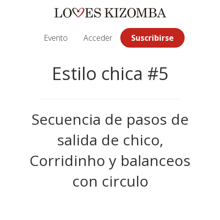
Saltar
Saltar
Saltar
a
al
a
la
contenido
la
Evento
Acceder
Suscribirse
navegación
principal
barra
principal
lateral
Estilo chica #5
principal
Secuencia de pasos de
salida de chico,
Corridinho y balanceos
con circulo