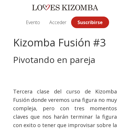
Saltar
Saltar
Saltar
a
al
a
la
contenido
la
Evento
Acceder
Suscribirse
navegación
principal
barra
principal
lateral
Kizomba Fusión #3
principal
Pivotando en pareja
Tercera clase del curso de Kizomba
Fusión donde veremos una figura no muy
compleja, pero con tres momentos
claves que nos harán terminar la figura
con exito o tener que improvisar sobre la