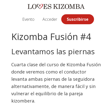
Saltar
Saltar
Saltar
a
al
a
la
contenido
la
Evento
Acceder
Suscribirse
navegación
principal
barra
principal
lateral
Kizomba Fusión #4
principal
Levantamos las piernas
Cuarta clase del curso de Kizomba Fusión
donde veremos como el conductor
levanta ambas piernas de la seguidora
alternativamente, de manera fácil y sin
vulnerar el equilibrio de la pareja
kizombera.